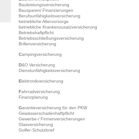
Bauleistungsversicherung
Bausparen/ Finanzierungen
Berufsunfähigkeitsversicherung
betriebliche Altervorsorge
betriebliche Krankenzusatzversicherung
Betriebshaftpflicht
Betriebsschließungsversicherung
Brillenversicherung
C
ampingversicherung
D
&O Versicherung
Dienstunfähigkeitsversicherung
E
lektronikversicherung
F
ahrradversicherung
Finanzplanung
G
arantieversicherung für den PKW
Gewässerschadenhaftpflicht
Gewerbe-/ Firmenversicherungen
Glasversicherung
Golfer-Schutzbrief