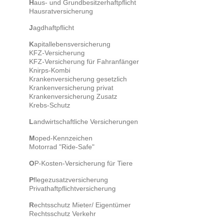
H
aus- und Grundbesitzerhaftpflicht
Hausratversicherung
J
agdhaftpflicht
K
apitallebensversicherung
KFZ-Versicherung
KFZ-Versicherung für Fahranfänger
Knirps-Kombi
Krankenversicherung gesetzlich
Krankenversicherung privat
Krankenversicherung Zusatz
Krebs-Schutz
L
andwirtschaftliche Versicherungen
M
oped-Kennzeichen
Motorrad "Ride-Safe"
O
P-Kosten-Versicherung für Tiere
P
flegezusatzversicherung
Privathaftpflichtversicherung
R
echtsschutz Mieter/ Eigentümer
Rechtsschutz Verkehr