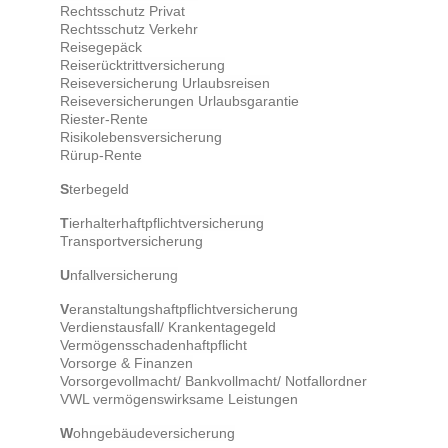
Rechtsschutz Privat
Rechtsschutz Verkehr
Reisegepäck
Reiserücktrittversicherung
Reiseversicherung Urlaubsreisen
Reiseversicherungen Urlaubsgarantie
Riester-Rente
Risikolebensversicherung
Rürup-Rente
S
terbegeld
T
ierhalterhaftpflichtversicherung
Transportversicherung
U
nfallversicherung
V
eranstaltungshaftpflichtversicherung
Verdienstausfall/ Krankentagegeld
Vermögensschadenhaftpflicht
Vorsorge & Finanzen
Vorsorgevollmacht/ Bankvollmacht/ Notfallordner
VWL vermögenswirksame Leistungen
W
ohngebäudeversicherung